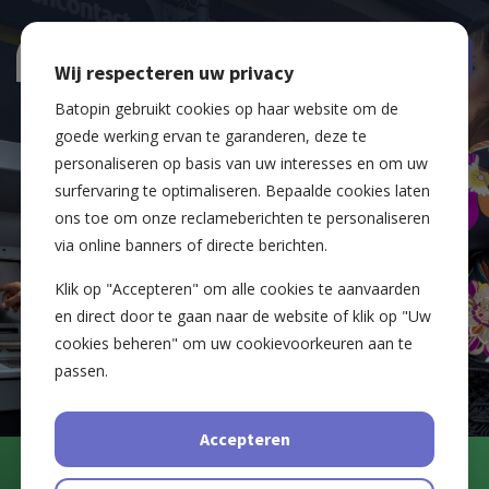
Wij respecteren uw privacy
Batopin gebruikt cookies op haar website om de
goede werking ervan te garanderen, deze te
personaliseren op basis van uw interesses en om uw
surfervaring te optimaliseren. Bepaalde cookies laten
ons toe om onze reclameberichten te personaliseren
via online banners of directe berichten.
Smarter access to cash
Klik op "Accepteren" om alle cookies te aanvaarden
en direct door te gaan naar de website of klik op "Uw
cookies beheren" om uw cookievoorkeuren aan te
passen.
Accepteren
Een nieuw netwerk van cash-automaten in België.