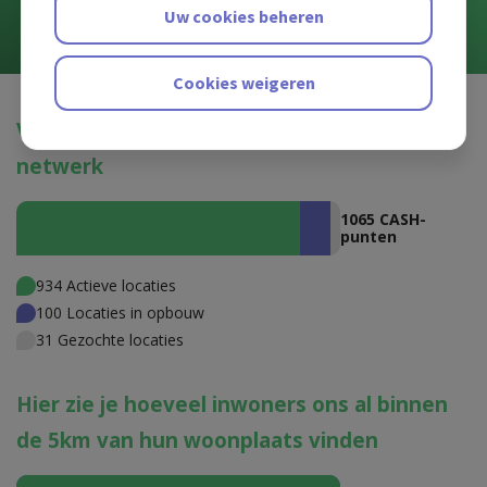
Uw cookies beheren
Cookies weigeren
Volg hier live de groei van het CASH-
netwerk
1065 CASH-
punten
934 Actieve locaties
100 Locaties in opbouw
31 Gezochte locaties
Hier zie je hoeveel inwoners ons al binnen
de 5km van hun woonplaats vinden