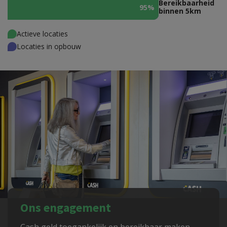
Bereikbaarheid
95%
95%
binnen 5km
Actieve locaties
Locaties in opbouw
Ons engagement