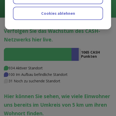
Cookies ablehnen
Verfolgen Sie das Wachstum des CASH-
Netzwerks hier live.
1065 CASH
Punkten
934 Aktiver Standort
100 Im Aufbau befindliche Standort
31 Noch zu suchende Standort
Hier können Sie sehen, wie viele Einwohner
uns bereits im Umkreis von 5 km um ihren
Wohnort finden.